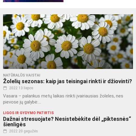
NATŪRALŪS VAISTAI
Žolelių sezonas: kaip jas teisingai rinkti ir džiovinti?
2022 13 liepos
Vasara – palankus metų laikas rinkti įvairiausias žoleles, nes
pievose jų galybė:...
LIGOS IR GYDYMO PATIRTIS
Dažnai stresuojate? Nesistebėkite dėl „piktesnės“
šienligės
2022 20 gegužės