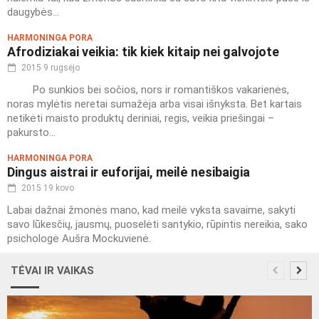
daugybės...
HARMONINGA PORA
Afrodiziakai veikia: tik kiek kitaip nei galvojote
2015 9 rugsėjo
Po sunkios bei sočios, nors ir romantiškos vakarienės,
noras mylėtis neretai sumažėja arba visai išnyksta. Bet kartais
netikėti maisto produktų deriniai, regis, veikia priešingai –
pakursto...
HARMONINGA PORA
Dingus aistrai ir euforijai, meilė nesibaigia
2015 19 kovo
Labai dažnai žmonės mano, kad meilė vyksta savaime, sakyti
savo lūkesčių, jausmų, puoselėti santykio, rūpintis nereikia, sako
psichologė Aušra Mockuvienė.
TĖVAI IR VAIKAS