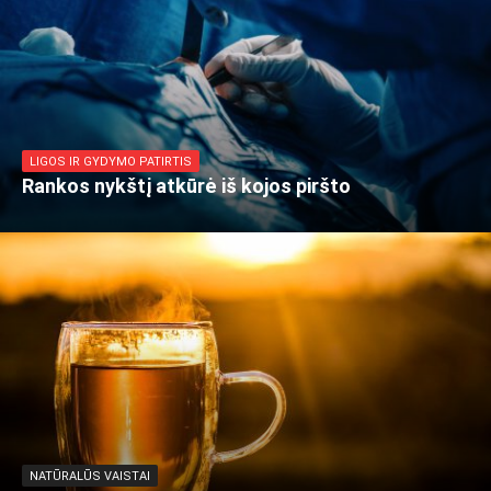
LIGOS IR GYDYMO PATIRTIS
Rankos nykštį atkūrė iš kojos piršto
NATŪRALŪS VAISTAI