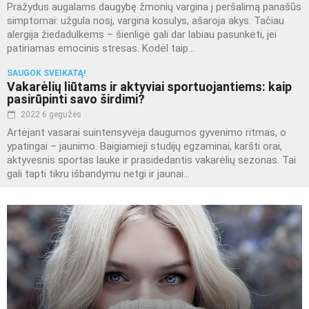
Pražydus augalams daugybę žmonių vargina į peršalimą panašūs
simptomai: užgula nosį, vargina kosulys, ašaroja akys. Tačiau
alergija žiedadulkėms – šienligė gali dar labiau pasunkėti, jei
patiriamas emocinis stresas. Kodėl taip...
SAUGOK SVEIKATĄ!
Vakarėlių liūtams ir aktyviai sportuojantiems: kaip
pasirūpinti savo širdimi?
2022 6 gegužės
Artėjant vasarai suintensyvėja daugumos gyvenimo ritmas, o
ypatingai – jaunimo. Baigiamieji studijų egzaminai, karšti orai,
aktyvesnis sportas lauke ir prasidedantis vakarėlių sezonas. Tai
gali tapti tikru išbandymu netgi ir jaunai...