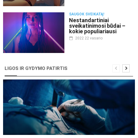
SAUGOK SVEIKATĄ!
Nestandartiniai
sveikatinimosi būdai –
kokie populiariausi
2022 22 vasario
LIGOS IR GYDYMO PATIRTIS