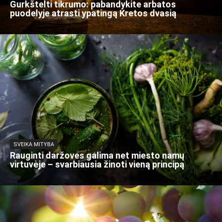
Gurkštelti tikrumo: pabandykite arbatos
puodelyje atrasti ypatingą Kretos dvasią
SVEIKA MITYBA
Rauginti daržoves galima net miesto namų
virtuvėje – svarbiausia žinoti vieną principą