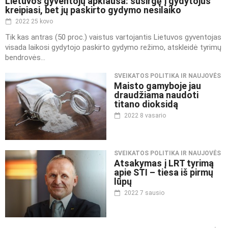
Lietuvos gyventojų apklausa: susirgę į gydytojus
kreipiasi, bet jų paskirto gydymo nesilaiko
2022 25 kovo
Tik kas antras (50 proc.) vaistus vartojantis Lietuvos gyventojas
visada laikosi gydytojo paskirto gydymo režimo, atskleidė tyrimų
bendrovės...
SVEIKATOS POLITIKA IR NAUJOVĖS
Maisto gamyboje jau
draudžiama naudoti
titano dioksidą
2022 8 vasario
SVEIKATOS POLITIKA IR NAUJOVĖS
Atsakymas į LRT tyrimą
apie STI – tiesa iš pirmų
lūpų
2022 7 sausio