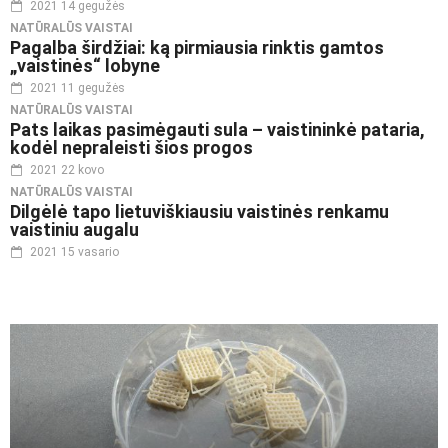
2021 14 gegužės
NATŪRALŪS VAISTAI
Pagalba širdžiai: ką pirmiausia rinktis gamtos
„vaistinės“ lobyne
2021 11 gegužės
NATŪRALŪS VAISTAI
Pats laikas pasimėgauti sula – vaistininkė pataria,
kodėl nepraleisti šios progos
2021 22 kovo
NATŪRALŪS VAISTAI
Dilgėlė tapo lietuviškiausiu vaistinės renkamu
vaistiniu augalu
2021 15 vasario