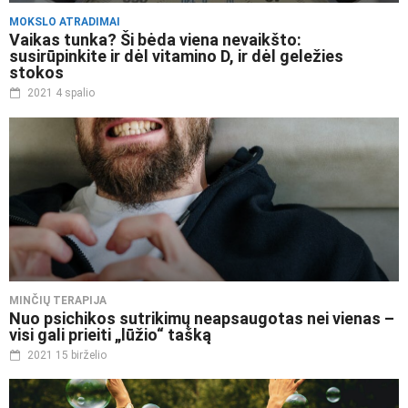
MOKSLO ATRADIMAI
Vaikas tunka? Ši bėda viena nevaikšto:
susirūpinkite ir dėl vitamino D, ir dėl geležies
stokos
2021 4 spalio
MINČIŲ TERAPIJA
Nuo psichikos sutrikimų neapsaugotas nei vienas –
visi gali prieiti „lūžio“ tašką
2021 15 birželio