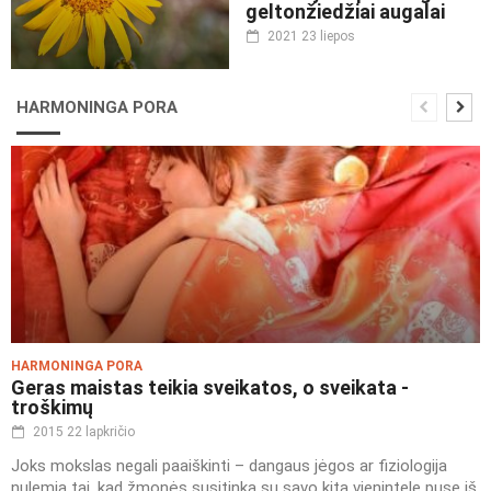
geltonžiedžiai augalai
2021 23 liepos
HARMONINGA PORA
HARMONINGA PORA
Geras maistas teikia sveikatos, o sveikata -
troškimų
2015 22 lapkričio
Joks mokslas negali paaiškinti – dangaus jėgos ar fiziologija
nulemia tai, kad žmonės susitinka su savo kita vienintele puse iš