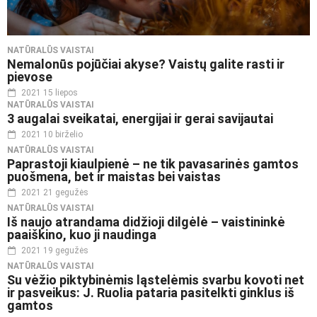
NATŪRALŪS VAISTAI
Nemalonūs pojūčiai akyse? Vaistų galite rasti ir
pievose
2021 15 liepos
NATŪRALŪS VAISTAI
3 augalai sveikatai, energijai ir gerai savijautai
2021 10 birželio
NATŪRALŪS VAISTAI
Paprastoji kiaulpienė – ne tik pavasarinės gamtos
puošmena, bet ir maistas bei vaistas
2021 21 gegužės
NATŪRALŪS VAISTAI
Iš naujo atrandama didžioji dilgėlė – vaistininkė
paaiškino, kuo ji naudinga
2021 19 gegužės
NATŪRALŪS VAISTAI
Su vėžio piktybinėmis ląstelėmis svarbu kovoti net
ir pasveikus: J. Ruolia pataria pasitelkti ginklus iš
gamtos