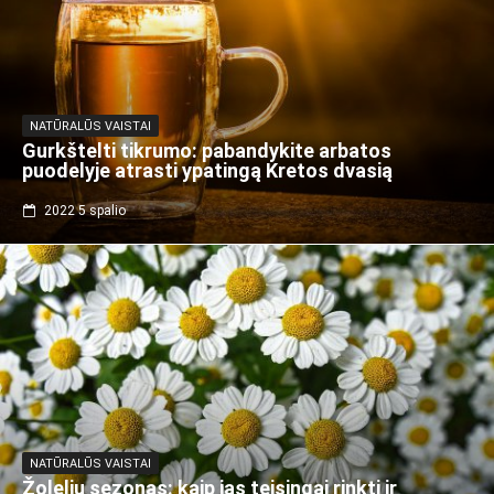
NATŪRALŪS VAISTAI
Gurkštelti tikrumo: pabandykite arbatos
puodelyje atrasti ypatingą Kretos dvasią
2022 5 spalio
NATŪRALŪS VAISTAI
Žolelių sezonas: kaip jas teisingai rinkti ir