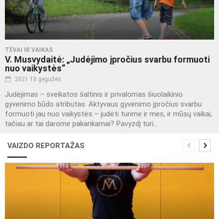
TĖVAI IR VAIKAS
V. Musvydaitė: „Judėjimo įpročius svarbu formuoti
nuo vaikystės“
2021 18 gegužės
Judėjimas – sveikatos šaltinis ir privalomas šiuolaikinio
gyvenimo būdo atributas. Aktyvaus gyvenimo įpročius svarbu
formuoti jau nuo vaikystės – judėti turime ir mes, ir mūsų vaikai,
tačiau ar tai darome pakankamai? Pavyzdį turi...
VAIZDO REPORTAŽAS