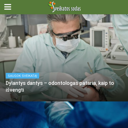
SAUGOK SVEIKATĄ!
Dylantys dantys – odontologas pataria, kaip to
išvengti