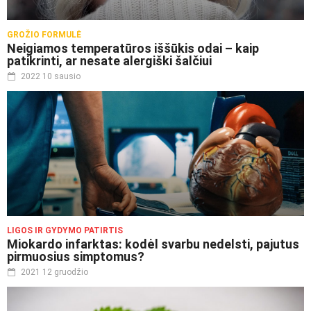
GROŽIO FORMULĖ
Neigiamos temperatūros iššūkis odai – kaip
patikrinti, ar nesate alergiški šalčiui
2022 10 sausio
LIGOS IR GYDYMO PATIRTIS
Miokardo infarktas: kodėl svarbu nedelsti, pajutus
pirmuosius simptomus?
2021 12 gruodžio