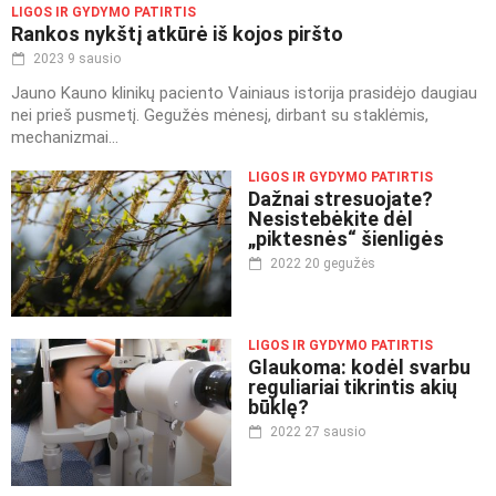
LIGOS IR GYDYMO PATIRTIS
Rankos nykštį atkūrė iš kojos piršto
2023 9 sausio
Jauno Kauno klinikų paciento Vainiaus istorija prasidėjo daugiau
nei prieš pusmetį. Gegužės mėnesį, dirbant su staklėmis,
mechanizmai...
LIGOS IR GYDYMO PATIRTIS
Dažnai stresuojate?
Nesistebėkite dėl
„piktesnės“ šienligės
2022 20 gegužės
LIGOS IR GYDYMO PATIRTIS
Glaukoma: kodėl svarbu
reguliariai tikrintis akių
būklę?
2022 27 sausio