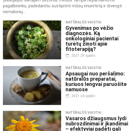
Įsibėgėjus šaltajam sezonui, medus tampa nepamainomu
pagalbininku, padedančiu sustiprinti mūsų imunitetą ir išvengti
nemalonių...
NATŪRALŪS VAISTAI
Gyvenimas po vėžio
diagnozės. Ką
onkologiniai pacientai
turėtų žinoti apie
fitoterapiją?
2021 29 spalio
NATŪRALŪS VAISTAI
Apsaugai nuo peršalimo:
natūralūs preparatai,
kuriuos lengvai paruošite
namuose
2021 24 spalio
NATŪRALŪS VAISTAI
Vasaros džiaugsmus lydi
nubrozdinimai ir įkandimai
– efektyviai padėti gali