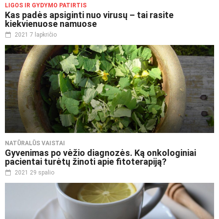
LIGOS IR GYDYMO PATIRTIS
Kas padės apsiginti nuo virusų – tai rasite
kiekvienuose namuose
2021 7 lapkričio
NATŪRALŪS VAISTAI
Gyvenimas po vėžio diagnozės. Ką onkologiniai
pacientai turėtų žinoti apie fitoterapiją?
2021 29 spalio