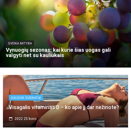
SVEIKA MITYBA
Vynuogių sezonas: kai kurie šias uogas gali
valgyti net su kauliukais
SAUGOK SVEIKATĄ!
Visagalis vitaminas D – ko apie jį dar nežinote?
2022 25 kovo