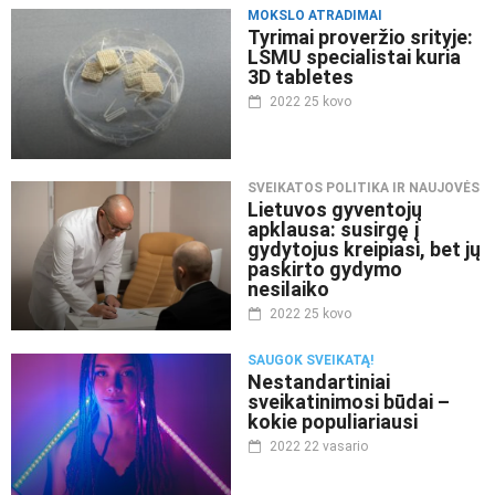
MOKSLO ATRADIMAI
Tyrimai proveržio srityje:
LSMU specialistai kuria
3D tabletes
2022 25 kovo
SVEIKATOS POLITIKA IR NAUJOVĖS
Lietuvos gyventojų
apklausa: susirgę į
gydytojus kreipiasi, bet jų
paskirto gydymo
nesilaiko
2022 25 kovo
SAUGOK SVEIKATĄ!
Nestandartiniai
sveikatinimosi būdai –
kokie populiariausi
2022 22 vasario