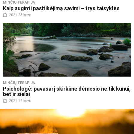
MINČIŲ TERAPIJA
Kaip auginti pasitikėjimą savimi – trys taisyklės
2021 25 kovo
MINČIŲ TERAPIJA
Psichologė: pavasarį skirkime dėmesio ne tik kūnui,
bet ir sielai
2021 12 kovo