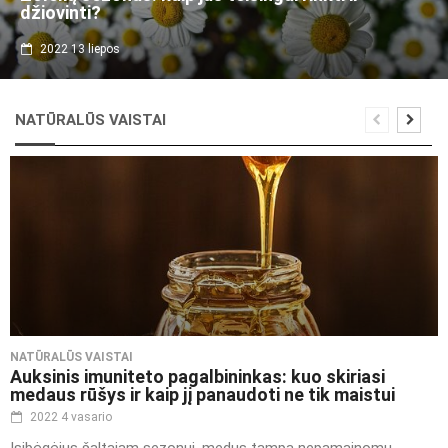
džiovinti?
2022 13 liepos
NATŪRALŪS VAISTAI
NATŪRALŪS VAISTAI
Auksinis imuniteto pagalbininkas: kuo skiriasi
medaus rūšys ir kaip jį panaudoti ne tik maistui
2022 4 vasario