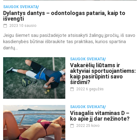
SAUGOK SVEIKATĄ!
Dylantys dantys – odontologas pataria, kaip to
išvengti
2023 10 sausio
Jeigu šiemet sau pasižadėjote atsisakyti žalingų įpročių, iš savo
kasdienybės būtinai išbraukite tas praktikas, kurios spartina
dantų...
SAUGOK SVEIKATĄ!
Vakarėlių liūtams ir
aktyviai sportuojantiems:
kaip pasirūpinti savo
širdimi?
2022 6 gegužės
SAUGOK SVEIKATĄ!
Visagalis vitaminas D –
ko apie jį dar nežinote?
2022 25 kovo