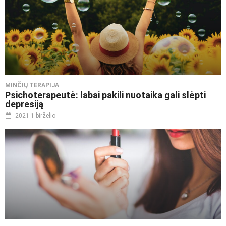
MINČIŲ TERAPIJA
Psichoterapeutė: labai pakili nuotaika gali slėpti
depresiją
2021 1 birželio