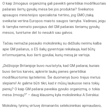
O kaip žmogaus organizmą gali paveikti genetiškai modifikuotais
pašarais šertų gyvulių mėsa bei jos produktai? Sveikatos
apsaugos ministerijos specialistai tvirtino, jog GMO įtaką
sveikatai vertina Europos maisto saugos tarnyba. Vadinasi, jeigu
ši tarnyba nemato pavojaus dėl GM pašarais šeriamų gyvulių
mėsos, turėtume dėl to nesukti sau galvos.
Tačiau nemažai pasaulio mokslininkų su didžiuliu nerimu kalba
apie GM pašarus, o ES šalių gyventojai reikalauja, kad būtų
informuojama, kuo šerti gyvuliai, kurių mėsą jie vartoja.
„Didžiojoje Britanijoje buvo nustatyta, kad GM pašarai, kuriais
buvo šertos karvės, apkrėtė laukų pienes genetiškai
modifikuotomis ląstelėmis. Šie duomenys buvo trejus metus
slepiami! Ar galime būti tikri, kad ir mūsų laukuose nėra tokių
pienių? O kaip GM pašarai paveikia gyvulio organizmą, o tokia
mėsa žmogų?“ – daug klausimų kyla mokslininkui A.Svirskiui.
Mokslinių tyrimų virtuvę išmanantis selekcininkas apmaudavo,