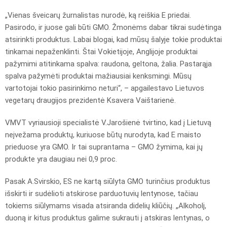
„Vienas šveicarų žurnalistas nurodė, ką reiškia E priedai.
Pasirodo, ir juose gali būti GMO. Žmonėms dabar tikrai sudėtinga
atsirinkti produktus. Labai blogai, kad mūsų šalyje tokie produktai
tinkamai nepaženklinti. Štai Vokietijoje, Anglijoje produktai
pažymimi atitinkama spalva: raudona, geltona, žalia. Pastarąja
spalva pažymėti produktai mažiausiai kenksmingi. Mūsų
vartotojai tokio pasirinkimo neturi“, – apgailestavo Lietuvos
vegetarų draugijos prezidentė Ksavera Vaištarienė.
VMVT vyriausioji specialistė V.Jarošienė tvirtino, kad į Lietuvą
neįvežama produktų, kuriuose būtų nurodyta, kad E maisto
prieduose yra GMO. Ir tai suprantama – GMO žymima, kai jų
produkte yra daugiau nei 0,9 proc.
Pasak A.Svirskio, ES ne kartą siūlyta GMO turinčius produktus
išskirti ir sudėlioti atskirose parduotuvių lentynose, tačiau
tokiems siūlymams visada atsiranda didelių kliūčių. „Alkoholį,
duoną ir kitus produktus galime sukrauti į atskiras lentynas, o