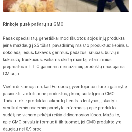
Rinkoje pusė pašarų su GMO
Pasak specialistų, genetiškai modifikuotos sojos ir jų produktai
įeina maždaug į 25 tūkst. pavadinimų maisto produktus: kepinius,
šokoladą, ledus, kakavos gėrimus, padažus, sriubas, bulvių ir
kukurūzų traškučius, vaikams skirtą maistą, vitamininius
preparatus ir t. t. O gaminant nemažai šių produktų naudojama
GM soja.
Viešai deklaruojama, kad Europos gyventojai turi turėti galimybę
pasirinkti: vartoti ar ne produktus, į kurių sudėtį įeina GMO.
Tačiau tokie produktai sukrauti į bendras lentynas, įskaityti
smulkutėmis raidėmis parašytą informaciją apie produkto
sudėtį ne vienam pirkėjui reikia didinamosios lūpos. Maža to,
apie GMO privalu informuoti tik tuomet, jei GMO produkte yra
daugiau nei 0,9 proc.