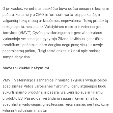
O jei kiaulės, veršeliai ar paukščiai buvo sočiai šeriami ir lesinami
pašaru, kuriame yra GMO, informuoti vartotojų, perkančių ir
valgančių tokią mėsą ar kiaušinius, neprivaloma. Tokių produktų
rinkoje apstu, nes, pasak Valstybinės maisto ir veterinarijos
tarnybos (VMVT) Gyvūnų sveikatingumo ir gerovės skyriaus
vyriausiojo veterinarijos gydytojo Žilvino Ilevičiaus, genetiškai
modifikuoti pašarai sudaro daugiau negu pusę visų Lietuvoje
pagaminamų pašarų. Taigi teisė rinktis ir žinoti apie maistą
tampa abejotina.
Mažesni kiekiai nežymimi
VMVT Veterinarijos sanitarijos ir maisto skyriaus vyriausiosios
specialistės Vidos Jarošienės tvirtinimu, genų inžinerijos būdu
sukurti maisto produktai ir pašarai yra vieni labiausiai tiriamų
produktų ES. Pasak jos, vertindami saugą ir keliamą riziką,
specialistai vadovaujasi griežtesniais reikalavimais nei tais, kurie
keliami tradiciniam maistui.