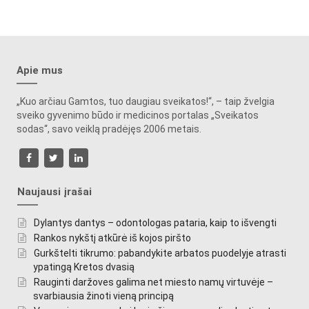
Apie mus
„Kuo arčiau Gamtos, tuo daugiau sveikatos!“, – taip žvelgia
sveiko gyvenimo būdo ir medicinos portalas „Sveikatos
sodas“, savo veiklą pradėjęs 2006 metais.
Naujausi įrašai
Dylantys dantys – odontologas pataria, kaip to išvengti
Rankos nykštį atkūrė iš kojos piršto
Gurkštelti tikrumo: pabandykite arbatos puodelyje atrasti
ypatingą Kretos dvasią
Rauginti daržoves galima net miesto namų virtuvėje –
svarbiausia žinoti vieną principą