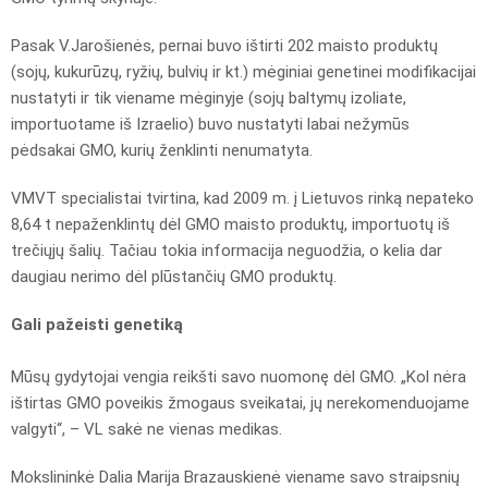
Pasak V.Jarošienės, pernai buvo ištirti 202 maisto produktų
(sojų, kukurūzų, ryžių, bulvių ir kt.) mėginiai genetinei modifikacijai
nustatyti ir tik viename mėginyje (sojų baltymų izoliate,
importuotame iš Izraelio) buvo nustatyti labai nežymūs
pėdsakai GMO, kurių ženklinti nenumatyta.
VMVT specialistai tvirtina, kad 2009 m. į Lietuvos rinką nepateko
8,64 t nepaženklintų dėl GMO maisto produktų, importuotų iš
trečiųjų šalių. Tačiau tokia informacija neguodžia, o kelia dar
daugiau nerimo dėl plūstančių GMO produktų.
Gali pažeisti genetiką
Mūsų gydytojai vengia reikšti savo nuomonę dėl GMO. „Kol nėra
ištirtas GMO poveikis žmogaus sveikatai, jų nerekomenduojame
valgyti“, – VL sakė ne vienas medikas.
Mokslininkė Dalia Marija Brazauskienė viename savo straipsnių