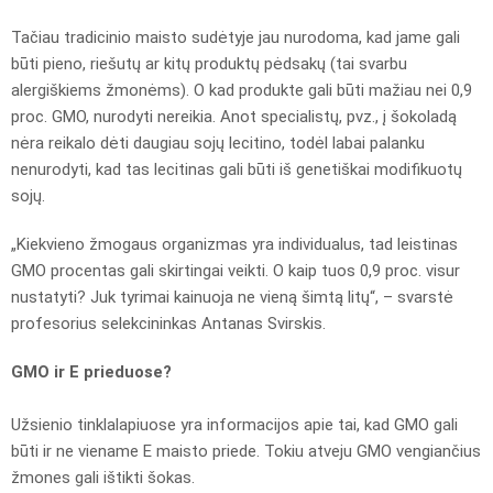
Tačiau tradicinio maisto sudėtyje jau nurodoma, kad jame gali
būti pieno, riešutų ar kitų produktų pėdsakų (tai svarbu
alergiškiems žmonėms). O kad produkte gali būti mažiau nei 0,9
proc. GMO, nurodyti nereikia. Anot specialistų, pvz., į šokoladą
nėra reikalo dėti daugiau sojų lecitino, todėl labai palanku
nenurodyti, kad tas lecitinas gali būti iš genetiškai modifikuotų
sojų.
„Kiekvieno žmogaus organizmas yra individualus, tad leistinas
GMO procentas gali skirtingai veikti. O kaip tuos 0,9 proc. visur
nustatyti? Juk tyrimai kainuoja ne vieną šimtą litų“, – svarstė
profesorius selekcininkas Antanas Svirskis.
GMO ir E prieduose?
Užsienio tinklalapiuose yra informacijos apie tai, kad GMO gali
būti ir ne viename E maisto priede. Tokiu atveju GMO vengiančius
žmones gali ištikti šokas.