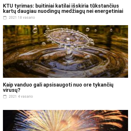
KTU tyrimas: buitiniai katilai išskiria tūkstančius
kartų daugiau nuodingų medžiagų nei energetiniai
2021 18 vasario
Kaip vanduo gali apsisaugoti nuo ore tykančių
virusų?
2021 4 vasario