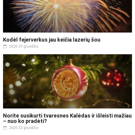
Kodėl fejerverkus jau keičia lazerių šou
2020 29 gruodžio
Norite susikurti tvaresnes Kalėdas ir išleisti mažiau
– nuo ko pradėti?
2020 22 gruodžio