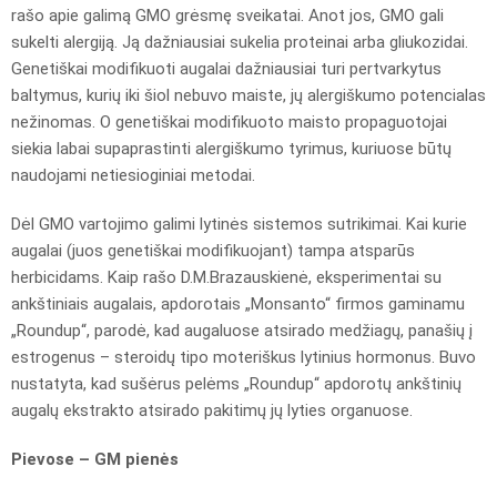
rašo apie galimą GMO grėsmę sveikatai. Anot jos, GMO gali
sukelti alergiją. Ją dažniausiai sukelia proteinai arba gliukozidai.
Genetiškai modifikuoti augalai dažniausiai turi pertvarkytus
baltymus, kurių iki šiol nebuvo maiste, jų alergiškumo potencialas
nežinomas. O genetiškai modifikuoto maisto propaguotojai
siekia labai supaprastinti alergiškumo tyrimus, kuriuose būtų
naudojami netiesioginiai metodai.
Dėl GMO vartojimo galimi lytinės sistemos sutrikimai. Kai kurie
augalai (juos genetiškai modifikuojant) tampa atsparūs
herbicidams. Kaip rašo D.M.Brazauskienė, eksperimentai su
ankštiniais augalais, apdorotais „Monsanto“ firmos gaminamu
„Roundup“, parodė, kad augaluose atsirado medžiagų, panašių į
estrogenus – steroidų tipo moteriškus lytinius hormonus. Buvo
nustatyta, kad sušėrus pelėms „Roundup“ apdorotų ankštinių
augalų ekstrakto atsirado pakitimų jų lyties organuose.
Pievose – GM pienės