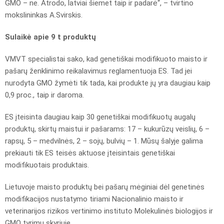
GMO – ne. Atrodo, latviai šiemet taip ir padarė“, – tvirtino
mokslininkas A.Svirskis.
Sulaikė apie 9 t produktų
VMVT specialistai sako, kad genetiškai modifikuoto maisto ir
pašarų ženklinimo reikalavimus reglamentuoja ES. Tad jei
nurodyta GMO žymėti tik tada, kai produkte jų yra daugiau kaip
0,9 proc., taip ir daroma.
ES įteisinta daugiau kaip 30 genetiškai modifikuotų augalų
produktų, skirtų maistui ir pašarams: 17 – kukurūzų veislių, 6 –
rapsų, 5 – medvilnės, 2 – sojų, bulvių – 1. Mūsų šalyje galima
prekiauti tik ES teisės aktuose įteisintais genetiškai
modifikuotais produktais.
Lietuvoje maisto produktų bei pašarų mėginiai dėl genetinės
modifikacijos nustatymo tiriami Nacionalinio maisto ir
veterinarijos rizikos vertinimo instituto Molekulinės biologijos ir
GMO tyrimų skyriuje.