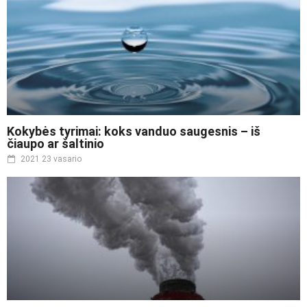
Kokybės tyrimai: koks vanduo saugesnis – iš
čiaupo ar šaltinio
2021 23 vasario