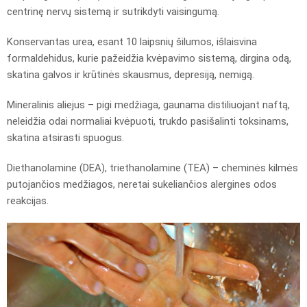
centrinę nervų sistemą ir sutrikdyti vaisingumą.
Konservantas urea, esant 10 laipsnių šilumos, išlaisvina
formaldehidus, kurie pažeidžia kvėpavimo sistemą, dirgina odą,
skatina galvos ir krūtinės skausmus, depresiją, nemigą.
Mineralinis aliejus – pigi medžiaga, gaunama distiliuojant naftą,
neleidžia odai normaliai kvėpuoti, trukdo pasišalinti toksinams,
skatina atsirasti spuogus.
Diethanolamine (DEA), triethanolamine (TEA) – cheminės kilmės
putojančios medžiagos, neretai sukeliančios alergines odos
reakcijas.