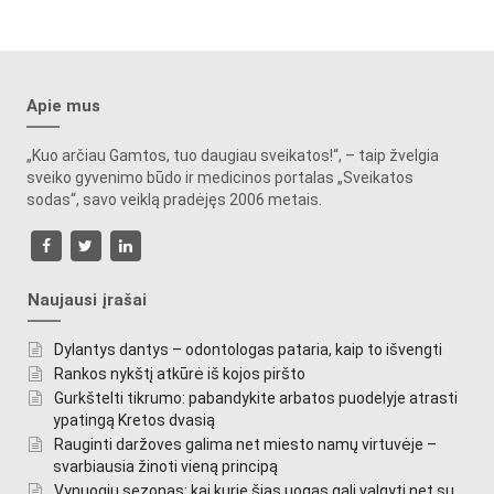
Apie mus
„Kuo arčiau Gamtos, tuo daugiau sveikatos!“, – taip žvelgia
sveiko gyvenimo būdo ir medicinos portalas „Sveikatos
sodas“, savo veiklą pradėjęs 2006 metais.
Naujausi įrašai
Dylantys dantys – odontologas pataria, kaip to išvengti
Rankos nykštį atkūrė iš kojos piršto
Gurkštelti tikrumo: pabandykite arbatos puodelyje atrasti
ypatingą Kretos dvasią
Rauginti daržoves galima net miesto namų virtuvėje –
svarbiausia žinoti vieną principą
Vynuogių sezonas: kai kurie šias uogas gali valgyti net su