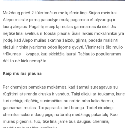
Maždaug prieš 2 tūkstančius metų išmintingi Sirijos meistrai
Alepo mieste pirmą pasaulyje muilą pagamino iš alyvuogių ir
laurų aliejaus. Pagal šį receptą muilas gaminamas iki šiol. Jis
neįtikėtinai švelnus ir tobulai plauna. Šiais laikais mokslininkai yra
įrodę, kad Alepo muilas skatina žaizdų gijimą, padeda malšinti
niežulį ir tinka įvairioms odos ligoms gydyti. Vienintelis šio muilo
trūkumas – kvapas, kurį skleidžia laurai. Tačiau jo populiarumas
dėl to nė kiek nemąžta.
Kaip muilas plauna
Per chemijos pamokas mokėmės, kad šarmui sureagavus su
rūgštimi atsiranda druska ir vanduo. Taigi aliejui ar taukams, kurie
turi riebiųjų rūgščių, susimaišius su natrio arba kalio šarmu,
gaunamas muilas. Tai paprasta, bet brangu. Todėl išradingi
chemikai sukūrė daug pigių natūralių medžiagų pakaitalų. Kuo
muilas pigesnis, tuo, tikėtina, jame bus daugiau cheminių