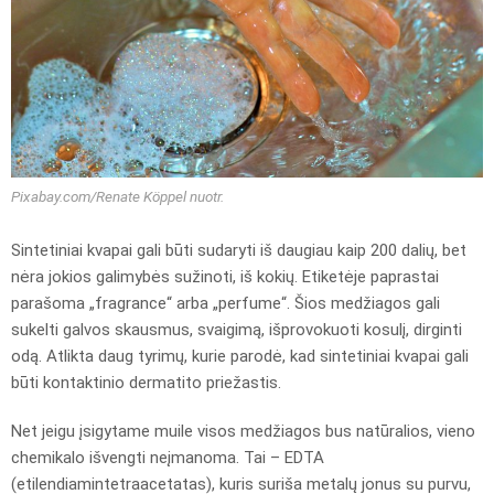
Pixabay.com/Renate Köppel nuotr.
Sintetiniai kvapai gali būti sudaryti iš daugiau kaip 200 dalių, bet
nėra jokios galimybės sužinoti, iš kokių. Etiketėje paprastai
parašoma „fragrance“ arba „perfume“. Šios medžiagos gali
sukelti galvos skausmus, svaigimą, išprovokuoti kosulį, dirginti
odą. Atlikta daug tyrimų, kurie parodė, kad sintetiniai kvapai gali
būti kontaktinio dermatito priežastis.
Net jeigu įsigytame muile visos medžiagos bus natūralios, vieno
chemikalo išvengti neįmanoma. Tai – EDTA
(etilendiamintetraacetatas), kuris suriša metalų jonus su purvu,