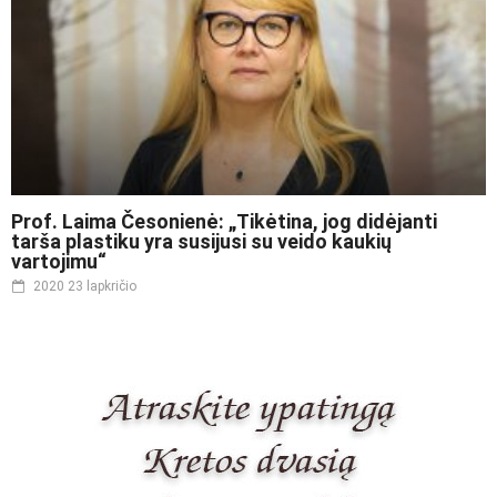
Prof. Laima Česonienė: „Tikėtina, jog didėjanti
tarša plastiku yra susijusi su veido kaukių
vartojimu“
2020 23 lapkričio