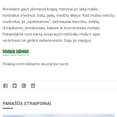
Norėdami gauti įdomesnį kvapą, meistrai po lašą maišo
natūralius eterinius žolių, gėlių, medžių aliejus. Kad muilas nebūtų
nuobodus, jis „spalvinamas“, dažniausiai karotinu, žolelių
ištraukomis, prieskoniais, kakava ar kosmetiniais moliais.
Pabandykite nors kartą nusiprausti natūraliu muilu ir apie
sintetinius nė girdėti nebenorėsite. Deja, jis nepigus.
Pixabay.com/silviarita asociatyvi nuotr.
PANAŠŪS STRAIPSNIAI