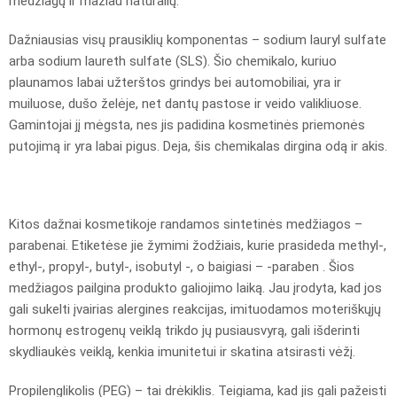
medžiagų ir mažiau natūralių.
Dažniausias visų prausiklių komponentas – sodium lauryl sulfate
arba sodium laureth sulfate (SLS). Šio chemikalo, kuriuo
plaunamos labai užterštos grindys bei automobiliai, yra ir
muiluose, dušo želėje, net dantų pastose ir veido valikliuose.
Gamintojai jį mėgsta, nes jis padidina kosmetinės priemonės
putojimą ir yra labai pigus. Deja, šis chemikalas dirgina odą ir akis.
Kitos dažnai kosmetikoje randamos sintetinės medžiagos –
parabenai. Etiketėse jie žymimi žodžiais, kurie prasideda methyl-,
ethyl-, propyl-, butyl-, isobutyl -, o baigiasi – -paraben . Šios
medžiagos pailgina produkto galiojimo laiką. Jau įrodyta, kad jos
gali sukelti įvairias alergines reakcijas, imituodamos moteriškųjų
hormonų estrogenų veiklą trikdo jų pusiausvyrą, gali išderinti
skydliaukės veiklą, kenkia imunitetui ir skatina atsirasti vėžį.
Propilenglikolis (PEG) – tai drėkiklis. Teigiama, kad jis gali pažeisti