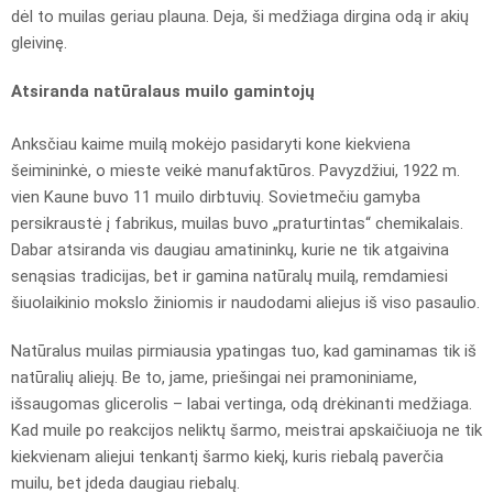
dėl to muilas geriau plauna. Deja, ši medžiaga dirgina odą ir akių
gleivinę.
Atsiranda natūralaus muilo gamintojų
Anksčiau kaime muilą mokėjo pasidaryti kone kiekviena
šeimininkė, o mieste veikė manufaktūros. Pavyzdžiui, 1922 m.
vien Kaune buvo 11 muilo dirbtuvių. Sovietmečiu gamyba
persikraustė į fabrikus, muilas buvo „praturtintas“ chemikalais.
Dabar atsiranda vis daugiau amatininkų, kurie ne tik atgaivina
senąsias tradicijas, bet ir gamina natūralų muilą, remdamiesi
šiuolaikinio mokslo žiniomis ir naudodami aliejus iš viso pasaulio.
Natūralus muilas pirmiausia ypatingas tuo, kad gaminamas tik iš
natūralių aliejų. Be to, jame, priešingai nei pramoniniame,
išsaugomas glicerolis – labai vertinga, odą drėkinanti medžiaga.
Kad muile po reakcijos neliktų šarmo, meistrai apskaičiuoja ne tik
kiekvienam aliejui tenkantį šarmo kiekį, kuris riebalą paverčia
muilu, bet įdeda daugiau riebalų.