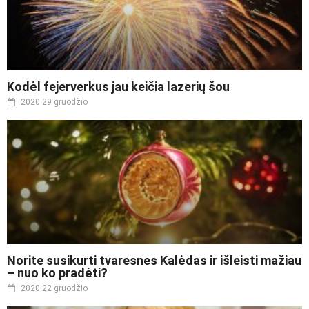
Kodėl fejerverkus jau keičia lazerių šou
2020 29 gruodžio
Norite susikurti tvaresnes Kalėdas ir išleisti mažiau
– nuo ko pradėti?
2020 22 gruodžio