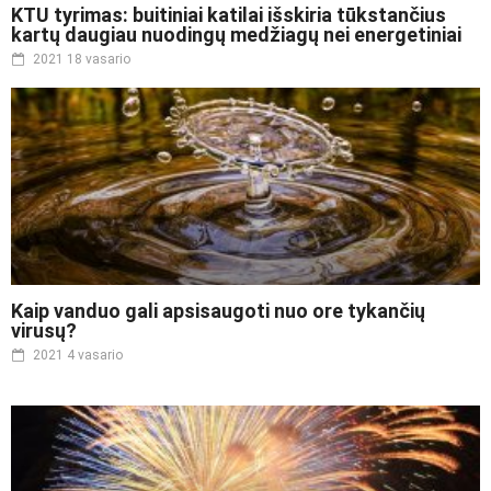
KTU tyrimas: buitiniai katilai išskiria tūkstančius
kartų daugiau nuodingų medžiagų nei energetiniai
2021 18 vasario
Kaip vanduo gali apsisaugoti nuo ore tykančių
virusų?
2021 4 vasario