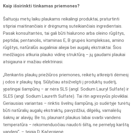
Kaip išsirinkti tinkamas priemones?
Šaltuoju metų laiku plaukams reikalingi produktai, praturtinti
stipriai maitinančiais ir drėgnumą suteikiančiais ingredientais.
Pasak konsultantės, tai gali būti hialurono arba oleino rūgštys,
peptidai, pentanolis, vitaminas E, B grupės kompleksas, amino
rūgštys, natūralūs augaliniai aliejai bei augalų ekstraktai. Šios
medžiagos atkuria plauko vidinę struktūrą – jų gaudami plaukai
atsigauna ir mažiau elektrinasi.
„Renkantis plaukų priežiūros priemones, reikėtų atkreipti dėmesį
į odos ir plaukų tipą. Siūlyčiau atsižvelgti į produktų sudėtį,
ypatingai šampūnų – ar nėra SLS (angl. Sodium Lauryl Sulfate) ir
SLES (angl. Sodium Laureth Sulfate). Tai itin agresyvūs plovikliai.
Geriausias variantas – rinktis švelnų šampūną, jo sudėtyje turėtų
būti natūralių augalų ekstraktų, pavyzdžiui, dilgėlių, varnalėšų
šaknų ar alavijų. Be to, plaunant plaukus labai svarbi vandens
temperatūra – rekomenduočiau naudoti šiltą, ne pernelyg karštą
vandenį“, – teigia D. Kačergienė.