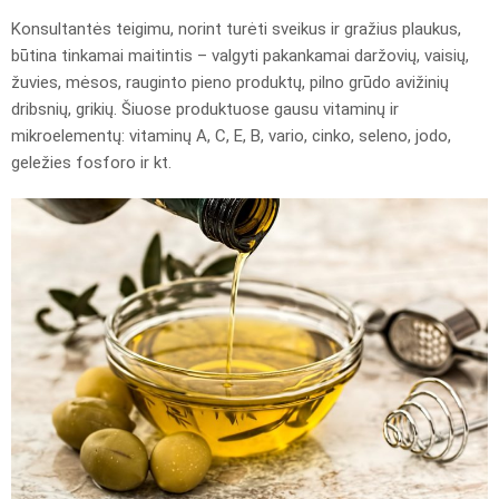
Konsultantės teigimu, norint turėti sveikus ir gražius plaukus,
būtina tinkamai maitintis – valgyti pakankamai daržovių, vaisių,
žuvies, mėsos, rauginto pieno produktų, pilno grūdo avižinių
dribsnių, grikių. Šiuose produktuose gausu vitaminų ir
mikroelementų: vitaminų A, C, E, B, vario, cinko, seleno, jodo,
geležies fosforo ir kt.