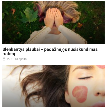
Slenkantys plaukai – padažnėjęs nusiskundimas
rudenį
2021 13 spalio