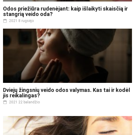
Odos priežiūra rudenėjant: kaip išlaikyti skaisčią ir
stangrią veido oda?
2021 8 rugsėjo
Dviejų žingsnių veido odos valymas. Kas tai ir kodėl
jis reikalingas?
2021 22 balandžio