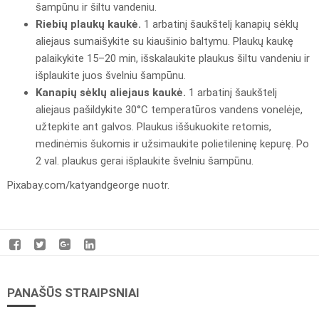
šampūnu ir šiltu vandeniu.
Riebių plaukų kaukė.
1 arbatinį šaukštelį kanapių sėklų
aliejaus sumaišykite su kiaušinio baltymu. Plaukų kaukę
palaikykite 15–20 min, išskalaukite plaukus šiltu vandeniu ir
išplaukite juos švelniu šampūnu.
Kanapių sėklų aliejaus kaukė.
1 arbatinį šaukštelį
aliejaus pašildykite 30°C temperatūros vandens vonelėje,
užtepkite ant galvos. Plaukus iššukuokite retomis,
medinėmis šukomis ir užsimaukite polietileninę kepurę. Po
2 val. plaukus gerai išplaukite švelniu šampūnu.
Pixabay.com/katyandgeorge nuotr.
PANAŠŪS STRAIPSNIAI