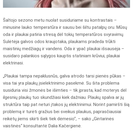
Šaltojo sezono metu nuolat susiduriame su kontrastais –
minusine lauko temperatūra ir sausu bei šiltu patalpų oru. Mūsų
oda ir plaukai patiria stresą dėl tokių temperatūros svyravimų.
Sulėtėja galvos odos kraujotaka, plaukams pradeda trūkti
maistinių medžiagų ir vandens. Oda ir ypač plaukai išsausėja –
susidaro palankios sąlygos kauptis statiniam krūviui, plaukai
elektrinasi.
„Plaukai tampa nepaklusnūs, galva atrodo tarsi pienės pūkas –
visa tai yra plaukų įsielektrinimo pasekmė. Su šita problema
susiduria visi žmonės be išimties – tik įprasta, kad moterys dėl
ilgesnių plaukų tuo skundžiasi kiek dažniau. Plaukų spalva ar jų
struktūra taip pat neturi įtakos jų elektrinimui. Norint pamiršti šią
problemą ir turėti gražius bei sveikus plaukus, paprasčiausiai
reikėtų jiems skirti šiek tiek dėmesio“, – sako „Gintarinės
vaistinės“ konsultantė Dalia Kačergienė.