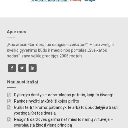
Apie mus
„Kuo arčiau Gamtos, tuo daugiau sveikatos!“, – taip žvelgia
sveiko gyvenimo būdo ir medicinos portalas „Sveikatos
sodas“, savo veiklą pradėjęs 2006 metais.
Naujausi įrašai
Dylantys dantys – odontologas pataria, kaip to išvengti
Rankos nykštį atkūrė iš kojos piršto
Gurkštelti tikrumo: pabandykite arbatos puodelyje atrasti
ypatingą Kretos dvasią
Rauginti daržoves galima net miesto namų virtuvėje –
svarbiausia žinoti vieną principą