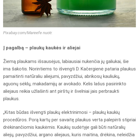
Pixabay.com/Mareefe nuotr.
Į pagalbą – plaukų kaukės ir aliejai
Žiemą plaukams išsausėjus, labiausiai nukenčia jų galiukai, šie
ima šakotis. Norintiems to išvengti D. Kačergienė pataria plaukus
pamaitinti natūraliu aliejumi, pavyzdžiui, abrikosų kauliukų,
aguonų sėklų, makadamijų ar avokado. Kelis lašus pasirinkto
aliejaus reikia užlašinti ant pirštų ir švelniai jais perbraukti
plaukus.
„Kitas būdas išvengti plaukų elektrinimosi – plaukų kaukių
procedūros. Porą kartų per savaitę plaukus verta palepinti stipriai
drėkinančiomis kaukėmis. Kaukių sudėtyje gali būti natūralių
aliejų, pavyzdžiui, argano aliejaus, kuris maitina, drėkina, neleidžia