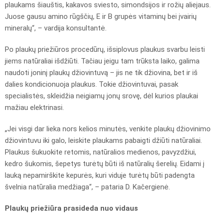
plaukams šiauštis, kakavos sviesto, simondsijos ir rožių aliejaus.
Juose gausu amino rūgščių, E ir B grupės vitaminų bei įvairių
mineralų“, – vardija konsultantė.
Po plaukų priežiūros procedūrų, išsiplovus plaukus svarbu leisti
jiems natūraliai išdžiūti. Tačiau jeigu tam trūksta laiko, galima
naudoti joninį plaukų džiovintuvą – jis ne tik džiovina, bet ir iš
dalies kondicionuoja plaukus. Tokie džiovintuvai, pasak
specialistės, skleidžia neigiamų jonų srovę, dėl kurios plaukai
mažiau elektrinasi.
„Jei visgi dar lieka nors kelios minutės, venkite plaukų džiovinimo
džiovintuvu iki galo, leiskite plaukams pabaigti džiūti natūraliai.
Plaukus šukuokite retomis, natūralios medienos, pavyzdžiui,
kedro šukomis, šepetys turėtų būti iš natūralių šerelių. Eidami į
lauką nepamirškite kepurės, kuri viduje turėtų būti padengta
švelnia natūralia medžiaga“, – pataria D. Kačergienė.
Plaukų priežiūra prasideda nuo vidaus