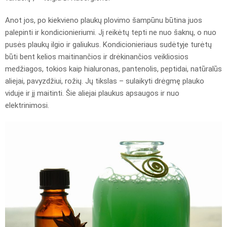
Anot jos, po kiekvieno plaukų plovimo šampūnu būtina juos
palepinti ir kondicionieriumi. Jį reikėtų tepti ne nuo šaknų, o nuo
pusės plaukų ilgio ir galiukus. Kondicionieriaus sudėtyje turėtų
būti bent kelios maitinančios ir drėkinančios veikliosios
medžiagos, tokios kaip hialuronas, pantenolis, peptidai, natūralūs
aliejai, pavyzdžiui, rožių. Jų tikslas – sulaikyti drėgmę plauko
viduje ir jį maitinti. Šie aliejai plaukus apsaugos ir nuo
elektrinimosi.