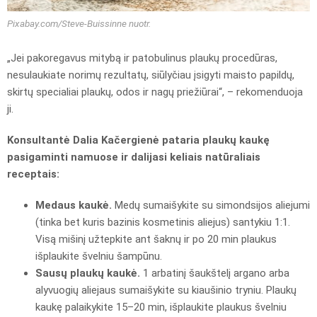
Pixabay.com/Steve-Buissinne nuotr.
„Jei pakoregavus mitybą ir patobulinus plaukų procedūras,
nesulaukiate norimų rezultatų, siūlyčiau įsigyti maisto papildų,
skirtų specialiai plaukų, odos ir nagų priežiūrai“, – rekomenduoja
ji.
Konsultantė Dalia Kačergienė pataria plaukų kaukę
pasigaminti namuose ir dalijasi keliais natūraliais
receptais:
Medaus kaukė.
Medų sumaišykite su simondsijos aliejumi
(tinka bet kuris bazinis kosmetinis aliejus) santykiu 1:1.
Visą mišinį užtepkite ant šaknų ir po 20 min plaukus
išplaukite švelniu šampūnu.
Sausų plaukų kaukė.
1 arbatinį šaukštelį argano arba
alyvuogių aliejaus sumaišykite su kiaušinio tryniu. Plaukų
kaukę palaikykite 15–20 min, išplaukite plaukus švelniu