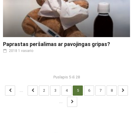
Paprastas peršalimas ar pavojingas gripas?
2018 1 vasario
Puslapis 5 iš 28
...
2
3
4
5
6
7
8
...