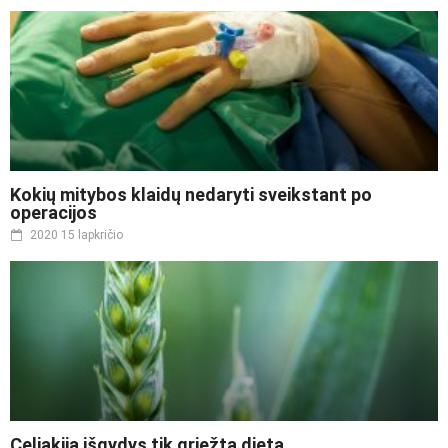
Kokių mitybos klaidų nedaryti sveikstant po
operacijos
2020 15 lapkričio
Celiakiją išgydys tik griežta dieta