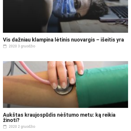
Vis dažniau klampina lėtinis nuovargis – išeitis yra
2020 3 gruodžio
Aukštas kraujospūdis nėštumo metu: ką reikia
žinoti?
2020 2 gruodžio