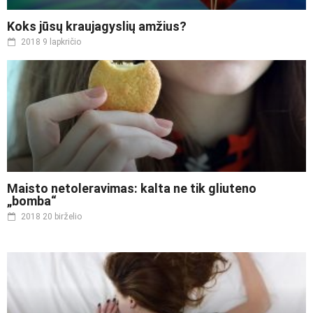
Koks jūsų kraujagyslių amžius?
2018 9 lapkričio
Maisto netoleravimas: kalta ne tik gliuteno
„bomba“
2018 20 birželio