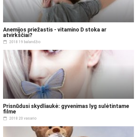
Anemijos priežastis - vitamino D stoka ar
atvirkščiai?
2018 19 balandžio
Prisnūdusi skydliaukė: gyvenimas lyg sulėtintame
filme
2018 20 vasario