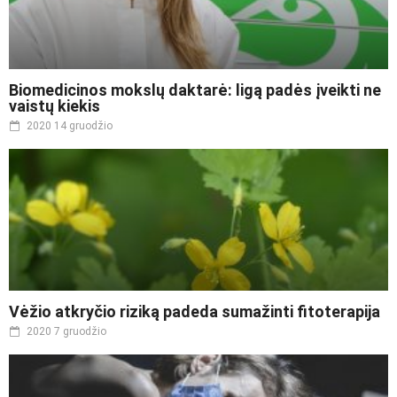
Biomedicinos mokslų daktarė: ligą padės įveikti ne
vaistų kiekis
2020 14 gruodžio
Vėžio atkryčio riziką padeda sumažinti fitoterapija
2020 7 gruodžio