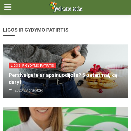
LIGOS IR GYDYMO PATIRTIS
LIGOS IR GYDYMO PATIRTIS
Persivalgėte ar apsinuodijote? 5 patarimai, ką
daryti
2020 28 gruodžio