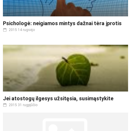
Psichologė: neigiamos mintys dažnai tėra įprotis
2015 14 rugsėjo
Jei atostogų ilgesys užsitęsia, susimąstykite
2015 31 rugpjūčio