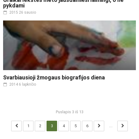
pykdami
2015 26 sausio
Svarbiausioji žmogaus biografijos diena
2014 6 lapkričio
Puslapis 3 iš 13
1
2
3
4
5
6
...