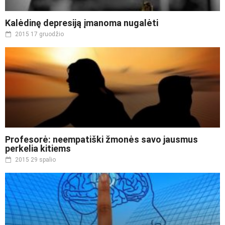
Kalėdinę depresiją įmanoma nugalėti
2015 17 gruodžio
Profesorė: neempatiški žmonės savo jausmus
perkelia kitiems
2015 29 spalio