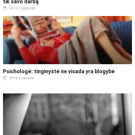
tik savo darbą
2016 3 gegužės
Psichologė: tinginystė ne visada yra blogybė
2016 9 vasario