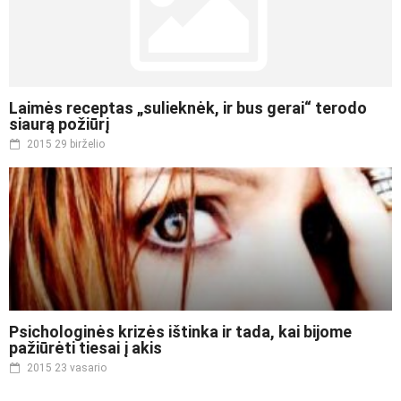
Laimės receptas „sulieknėk, ir bus gerai“ terodo
siaurą požiūrį
2015 29 birželio
Psichologinės krizės ištinka ir tada, kai bijome
pažiūrėti tiesai į akis
2015 23 vasario