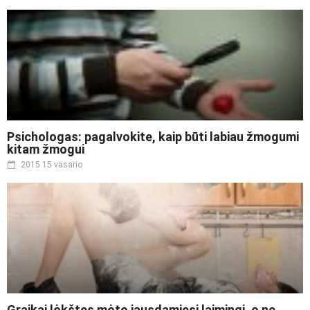
Psichologas: pagalvokite, kaip būti labiau žmogumi
kitam žmogui
2015 15 vasario
Graikai lėkštes mėto jausdamiesi laimingi, o ne