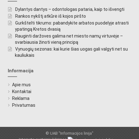
Dylantys dantys – odontologas pataria, kaip to išvengti
Rankos nykštį atkūrė iš kojos piršto
Gurkštelti tikrumo: pabandykite arbatos puodelyje atrasti
ypatingą Kretos dvasią
Rauginti daržoves galima net miesto namų virtuvėje –
svarbiausia žinoti vieną principą
Vynuogių sezonas: kai kurie šias uogas gali valgyti net su
kauliukais
Informacija
Apie mus
Kontaktai
Reklama
Privatumas
© UAB "Informacijos linija"