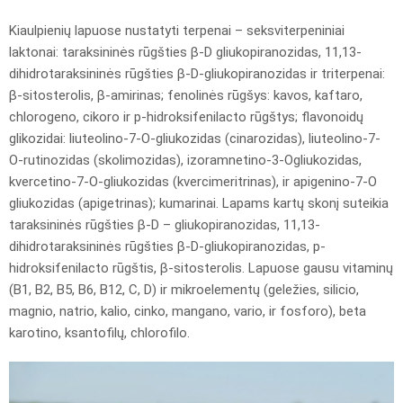
Kiaulpienių lapuose nustatyti terpenai – seksviterpeniniai
laktonai: taraksininės rūgšties β-D gliukopiranozidas, 11,13-
dihidrotaraksininės rūgšties β-D-gliukopiranozidas ir triterpenai:
β-sitosterolis, β-amirinas; fenolinės rūgšys: kavos, kaftaro,
chlorogeno, cikoro ir p-hidroksifenilacto rūgštys; flavonoidų
glikozidai: liuteolino-7-O-gliukozidas (cinarozidas), liuteolino-7-
O-rutinozidas (skolimozidas), izoramnetino-3-Ogliukozidas,
kvercetino-7-O-gliukozidas (kvercimeritrinas), ir apigenino-7-O
gliukozidas (apigetrinas); kumarinai. Lapams kartų skonį suteikia
taraksininės rūgšties β-D – gliukopiranozidas, 11,13-
dihidrotaraksininės rūgšties β-D-gliukopiranozidas, p-
hidroksifenilacto rūgštis, β-sitosterolis. Lapuose gausu vitaminų
(B1, B2, B5, B6, B12, C, D) ir mikroelementų (geležies, silicio,
magnio, natrio, kalio, cinko, mangano, vario, ir fosforo), beta
karotino, ksantofilų, chlorofilo.