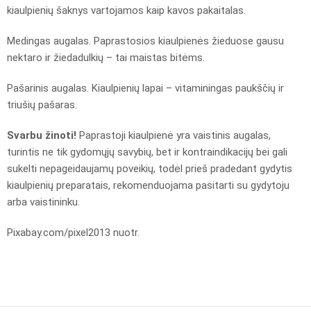
kiaulpienių šaknys vartojamos kaip kavos pakaitalas.
Medingas augalas. Paprastosios kiaulpienės žieduose gausu
nektaro ir žiedadulkių – tai maistas bitėms.
Pašarinis augalas. Kiaulpienių lapai – vitaminingas paukščių ir
triušių pašaras.
Svarbu žinoti!
Paprastoji kiaulpienė yra vaistinis augalas,
turintis ne tik gydomųjų savybių, bet ir kontraindikacijų bei gali
sukelti nepageidaujamų poveikių, todėl prieš pradedant gydytis
kiaulpienių preparatais, rekomenduojama pasitarti su gydytoju
arba vaistininku.
Pixabay.com/pixel2013 nuotr.