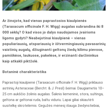
Ar žinojote, kad vienas paprastosios kiaulpienės
(Taraxacum officinale F. H. Wigg) augalas subrandina iki 8
000 sėklų? O kad visos jo dalys naudojamos įvairioms
ligoms gydyti? Neabejotinai kiaulpienė – vienas
populiariausių, atspariausių ir ištvermingiausių pavasarinių
vaistinių augalų, džiuginanti geltonų žiedų kilimu pievose,
pamiškėse, laukuose, pakelėse, ir erzinanti daržininkus
kaip atkakli piktžolė.
Botaninė charakteristika
Paprastoji kiaulpienė (Taraxacum officinale F. H. Wigg) priklauso
astrinių Asteraceae (Bercht. & J. Presl) šeimai. Daugiametis 10–
25 cm aukščio žolinis augalas. Šaknis liemeninė, stora, sultinga,
geltona ar geltonai ruda, baltu viduriu. Lapai giliai skiautėti
susitelkę skrotelėmis. Gegužės mėnesį išauga žiedynstiebiai,