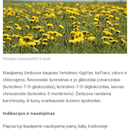
Pixabay.com/pixel2013 nuotr.
Kiaulpienių žieduose kaupiasi fenolinės rūgštys: kaftaro, cikoro ir
chlorogeno; flavonoidai: liuteolinas ir jo glikozidai (cinarozidas
(liuteolino-7-O-gliukozidas), liuteolino-7-O-digliukozidas, laisvas
chrisoeriolis (liuteolino 3-metileteris). Žieduose randama
karotinoidų, iš kurių svarbiausias liuteino epoksidas.
Indikacijos ir naudojimas
Paprastoji kiaulpienė naudojama įvairių šalių tradicinėje