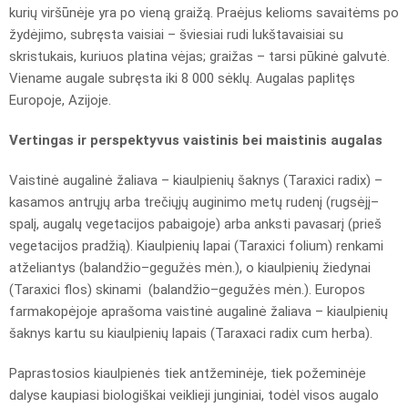
kurių viršūnėje yra po vieną graižą. Praėjus kelioms savaitėms po
žydėjimo, subręsta vaisiai – šviesiai rudi lukštavaisiai su
skristukais, kuriuos platina vėjas; graižas – tarsi pūkinė galvutė.
Viename augale subręsta iki 8 000 sėklų. Augalas paplitęs
Europoje, Azijoje.
Vertingas ir perspektyvus vaistinis bei maistinis augalas
Vaistinė augalinė žaliava – kiaulpienių šaknys (Taraxici radix) –
kasamos antrųjų arba trečiųjų auginimo metų rudenį (rugsėjį–
spalį, augalų vegetacijos pabaigoje) arba anksti pavasarį (prieš
vegetacijos pradžią). Kiaulpienių lapai (Taraxici folium) renkami
atželiantys (balandžio–gegužės mėn.), o kiaulpienių žiedynai
(Taraxici flos) skinami (balandžio–gegužės mėn.). Europos
farmakopėjoje aprašoma vaistinė augalinė žaliava – kiaulpienių
šaknys kartu su kiaulpienių lapais (Taraxaci radix cum herba).
Paprastosios kiaulpienės tiek antžeminėje, tiek požeminėje
dalyse kaupiasi biologiškai veiklieji junginiai, todėl visos augalo