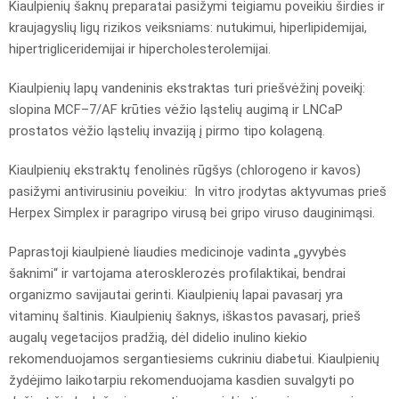
Kiaulpienių šaknų preparatai pasižymi teigiamu poveikiu širdies ir
kraujagyslių ligų rizikos veiksniams: nutukimui, hiperlipidemijai,
hipertrigliceridemijai ir hipercholesterolemijai.
Kiaulpienių lapų vandeninis ekstraktas turi priešvėžinį poveikį:
slopina MCF–7/AF krūties vėžio ląstelių augimą ir LNCaP
prostatos vėžio ląstelių invaziją į pirmo tipo kolageną.
Kiaulpienių ekstraktų fenolinės rūgšys (chlorogeno ir kavos)
pasižymi antivirusiniu poveikiu: In vitro įrodytas aktyvumas prieš
Herpex Simplex ir paragripo virusą bei gripo viruso dauginimąsi.
Paprastoji kiaulpienė liaudies medicinoje vadinta „gyvybės
šaknimi“ ir vartojama aterosklerozės profilaktikai, bendrai
organizmo savijautai gerinti. Kiaulpienių lapai pavasarį yra
vitaminų šaltinis. Kiaulpienių šaknys, iškastos pavasarį, prieš
augalų vegetacijos pradžią, dėl didelio inulino kiekio
rekomenduojamos sergantiesiems cukriniu diabetui. Kiaulpienių
žydėjimo laikotarpiu rekomenduojama kasdien suvalgyti po