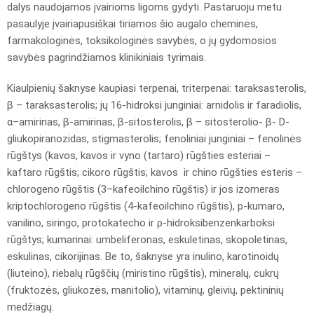
dalys naudojamos įvairioms ligoms gydyti. Pastaruoju metu
pasaulyje įvairiapusiškai tiriamos šio augalo cheminės,
farmakologinės, toksikologinės savybės, o jų gydomosios
savybės pagrindžiamos klinikiniais tyrimais.
Kiaulpienių šaknyse kaupiasi terpenai, triterpenai: taraksasterolis,
β – taraksasterolis; jų 16-hidroksi junginiai: arnidolis ir faradiolis,
α–amirinas, β-amirinas, β-sitosterolis, β – sitosterolio- β- D-
gliukopiranozidas, stigmasterolis; fenoliniai junginiai – fenolinės
rūgštys (kavos, kavos ir vyno (tartaro) rūgšties esteriai –
kaftaro rūgštis; cikoro rūgštis; kavos ir chino rūgšties esteris –
chlorogeno rūgštis (3–kafeoilchino rūgštis) ir jos izomeras
kriptochlorogeno rūgštis (4-kafeoilchino rūgštis), p-kumaro,
vanilino, siringo, protokatecho ir ρ-hidroksibenzenkarboksi
rūgštys; kumarinai: umbeliferonas, eskuletinas, skopoletinas,
eskulinas, cikorijinas. Be to, šaknyse yra inulino, karotinoidų
(liuteino), riebalų rūgščių (miristino rūgštis), mineralų, cukrų
(fruktozės, gliukozės, manitolio), vitaminų, gleivių, pektininių
medžiagų.