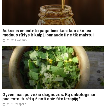
Auksinis imuniteto pagalbininkas: kuo skiriasi
medaus rūšys ir kaip jį panaudoti ne tik maistui
2022 4 vasario
Gyvenimas po vėžio diagnozės. Ką onkologiniai
pacientai turėtų žinoti apie fitoterapiją?
2021 29 spalio