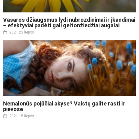
Vasaros džiaugsmus lydi nubrozdinimai ir įkandimai
– efektyviai padėti gali geltonžiedžiai augalai
2021 23 liepos
Nemalonūs pojūčiai akyse? Vaistų galite rasti ir
pievose
2021 15 liepos