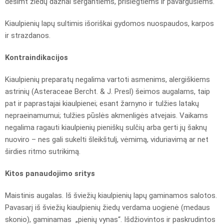
dešimt žiedų dažnai sergantiems, prislėgtiems ir pavargusiems.
Kiaulpienių lapų sultimis išoriškai gydomos nuospaudos, karpos
ir strazdanos.
Kontraindikacijos
Kiaulpienių preparatų negalima vartoti asmenims, alergiškiems
astrinių (Asteraceae Bercht. & J. Presl) šeimos augalams, taip
pat ir paprastajai kiaulpienei; esant žarnyno ir tulžies latakų
nepraeinamumui; tulžies pūslės akmenligės atvejais. Vaikams
negalima ragauti kiaulpienių pieniškų sulčių arba gerti jų šaknų
nuoviro – nes gali sukelti šleikštulį, vėmimą, viduriavimą ar net
širdies ritmo sutrikimą.
Kitos panaudojimo sritys
Maistinis augalas. Iš šviežių kiaulpienių lapų gaminamos salotos.
Pavasarį iš šviežių kiaulpienių žiedų verdama uogienė (medaus
skonio), gaminamas „pienių vynas“. Išdžiovintos ir paskrudintos