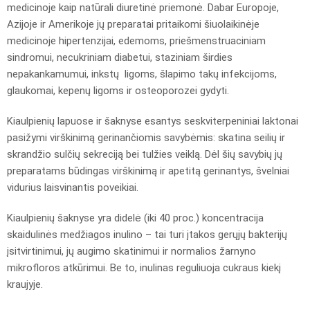
medicinoje kaip natūrali diuretinė priemonė. Dabar Europoje,
Azijoje ir Amerikoje jų preparatai pritaikomi šiuolaikinėje
medicinoje hipertenzijai, edemoms, priešmenstruaciniam
sindromui, necukriniam diabetui, staziniam širdies
nepakankamumui, inkstų ligoms, šlapimo takų infekcijoms,
glaukomai, kepenų ligoms ir osteoporozei gydyti.
Kiaulpienių lapuose ir šaknyse esantys seskviterpeniniai laktonai
pasižymi virškinimą gerinančiomis savybėmis: skatina seilių ir
skrandžio sulčių sekreciją bei tulžies veiklą. Dėl šių savybių jų
preparatams būdingas virškinimą ir apetitą gerinantys, švelniai
vidurius laisvinantis poveikiai.
Kiaulpienių šaknyse yra didelė (iki 40 proc.) koncentracija
skaidulinės medžiagos inulino – tai turi įtakos gerųjų bakterijų
įsitvirtinimui, jų augimo skatinimui ir normalios žarnyno
mikrofloros atkūrimui. Be to, inulinas reguliuoja cukraus kiekį
kraujyje.