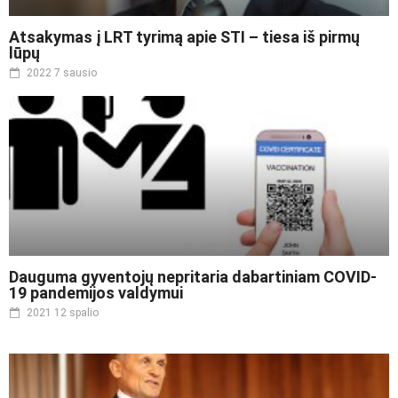
Atsakymas į LRT tyrimą apie STI – tiesa iš pirmų
lūpų
2022 7 sausio
Dauguma gyventojų nepritaria dabartiniam COVID-
19 pandemijos valdymui
2021 12 spalio