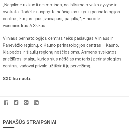
„Negalime rizikuoti nei motinos, nei būsimojo vaiko gyvybe ir
sveikata. Todėl ir nuspręsta nėščiąsias siųsti į perinatologijos
centrus, kur jos gaus įvairiapusę pagalbą“, – nurodė
viceministras A.Skikas.
Vilniaus perinatologijos centras teiks paslaugas Vilniaus ir
Panevėžio regionų, o Kauno perinatologijos centras – Kauno,
Klaipėdos ir šiaulių regionų nėščiosioms. Asmens sveikatos
priežiūros įstaigų, kurios siųs nėščias moteris į perinatologijos
centrus, vadovai privalo užtikrinti jų pervežimą.
SXC.hu nuotr.
PANAŠŪS STRAIPSNIAI