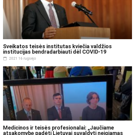
Sveikatos teisės institutas kviečia valdžios
institucijas bendradarbiauti dėl COVID-19
2021 16 rugsėjo
Medicinos ir teisės profesionalai: „Jaučiame
atsakomybę padėti Lietuvai suvaldyti neigiamas