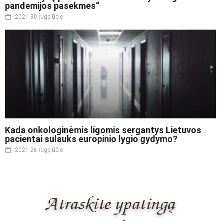
pandemijos pasekmes“
2021 30 rugpjūčio
Kada onkologinėmis ligomis sergantys Lietuvos
pacientai sulauks europinio lygio gydymo?
2021 26 rugpjūčio