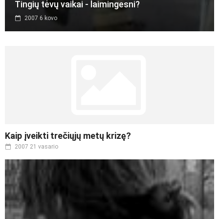
Tingių tėvų vaikai - laimingesni?
2007 6 kovo
Kaip įveikti trečiųjų metų krizę?
2007 21 vasario