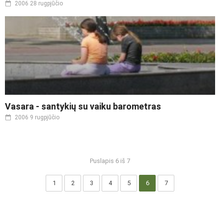
2006 28 rugpjūčio
Vasara - santykių su vaiku barometras
2006 9 rugpjūčio
Puslapis 6 iš 7
1
2
3
4
5
6
7