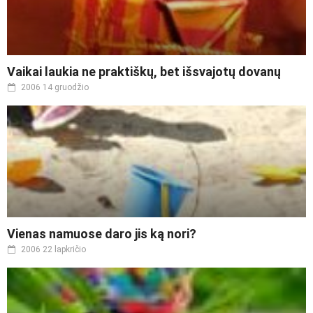
Vaikai laukia ne praktiškų, bet išsvajotų dovanų
2006 14 gruodžio
Vienas namuose daro jis ką nori?
2006 22 lapkričio