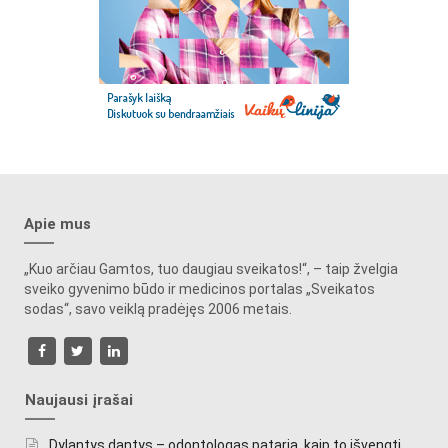
Apie mus
„Kuo arčiau Gamtos, tuo daugiau sveikatos!“, – taip žvelgia
sveiko gyvenimo būdo ir medicinos portalas „Sveikatos
sodas“, savo veiklą pradėjęs 2006 metais.
Naujausi įrašai
Dylantys dantys – odontologas pataria, kaip to išvengti