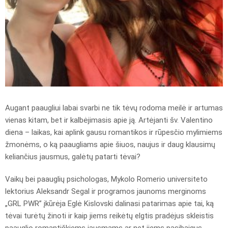
Augant paaugliui labai svarbi ne tik tėvų rodoma meilė ir artumas
vienas kitam, bet ir kalbėjimasis apie ją. Artėjanti šv. Valentino
diena – laikas, kai aplink gausu romantikos ir rūpesčio mylimiems
žmonėms, o ką paaugliams apie šiuos, naujus ir daug klausimų
keliančius jausmus, galėtų patarti tėvai?
Vaikų bei paauglių psichologas, Mykolo Romerio universiteto
lektorius Aleksandr Segal ir programos jaunoms merginoms
„GRL PWR” įkūrėja Eglė Kislovski dalinasi patarimas apie tai, ką
tėvai turėtų žinoti ir kaip jiems reikėtų elgtis pradėjus skleistis