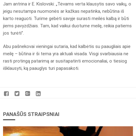
Jam antrina ir E. Kislovski: „Tėvams verta klausytis savo vaikų, o
jeigu nesutampa nuomonės ar kažkas nepatinka, nebūtina iš
karto reaguoti. Turime gebėti savyje surasti meilės kalbą ir būti
jiems pavyzdžiais. Tam, kad vaikui duotume meilę, reikia patiems
jos turėti”.
Abu pašnekovai vieningai sutaria, kad kalbėtis su paaugliais apie
meilę – būtina ir ši tema yra aktuali visada. Visgi svarbiausia ne
rasti protingą patarimą ar susitapatinti emocionaliai, o tiesiog
išklausyti, ką paauglys turi papasakoti.
PANAŠŪS STRAIPSNIAI