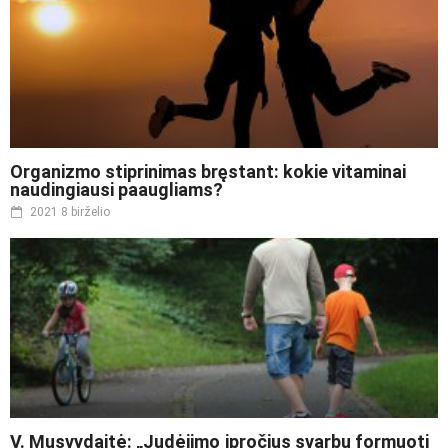
Organizmo stiprinimas bręstant: kokie vitaminai
naudingiausi paaugliams?
2021 8 birželio
V. Musvydaitė: „Judėjimo įpročius svarbu formuoti