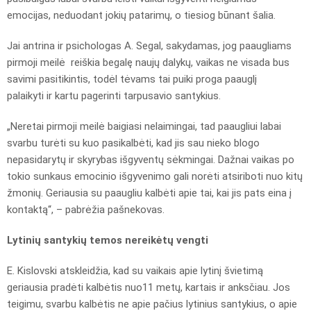
emocijas, neduodant jokių patarimų, o tiesiog būnant šalia.
Jai antrina ir psichologas A. Segal, sakydamas, jog paaugliams
pirmoji meilė reiškia begalę naujų dalykų, vaikas ne visada bus
savimi pasitikintis, todėl tėvams tai puiki proga paauglį
palaikyti ir kartu pagerinti tarpusavio santykius.
„Neretai pirmoji meilė baigiasi nelaimingai, tad paaugliui labai
svarbu turėti su kuo pasikalbėti, kad jis sau nieko blogo
nepasidarytų ir skyrybas išgyventų sėkmingai. Dažnai vaikas po
tokio sunkaus emocinio išgyvenimo gali norėti atsiriboti nuo kitų
žmonių. Geriausia su paaugliu kalbėti apie tai, kai jis pats eina į
kontaktą“, – pabrėžia pašnekovas.
Lytinių santykių temos nereikėtų vengti
E. Kislovski atskleidžia, kad su vaikais apie lytinį švietimą
geriausia pradėti kalbėtis nuo11 metų, kartais ir anksčiau. Jos
teigimu, svarbu kalbėtis ne apie pačius lytinius santykius, o apie