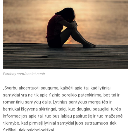
Pixabay.com/sasint nuotr.
„Svarbu akcentuoti saugumą, kalbėti apie tai, kad lytiniai
santykiai yra ne tik apie fizinio poreikio patenkinimą, bet tai ir
romantinių santykių dalis. Lytinius santykius mergaitės ir
berniukai išgyvena skirtingai, taigi, kuo daugiau paaugliai turės
informacijos apie tai, tuo bus labiau pasiruošę ir tuo mažesnė
tikimybė, kad pirmieji lytiniai santykiai juos sutraumuos tiek
fiziškai, tiek psichologiškai.