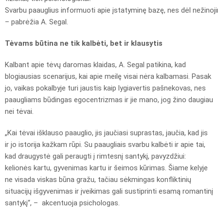
Svarbu paauglius informuoti apie įstatyminę bazę, nes dėl nežinojimo
– pabrėžia A. Segal.
Tėvams būtina ne tik kalbėti, bet ir klausytis
Kalbant apie tėvų daromas klaidas, A. Segal patikina, kad
blogiausias scenarijus, kai apie meilę visai nėra kalbamasi. Pasak
jo, vaikas pokalbyje turi jaustis kaip lygiavertis pašnekovas, nes
paaugliams būdingas egocentrizmas ir jie mano, jog žino daugiau
nei tėvai.
„Kai tėvai išklauso paauglio, jis jaučiasi suprastas, jaučia, kad jis
ir jo istorija kažkam rūpi. Su paaugliais svarbu kalbėti ir apie tai,
kad draugystė gali peraugti į rimtesnį santykį, pavyzdžiui:
kelionės kartu, gyvenimas kartu ir šeimos kūrimas. Šiame kelyje
ne visada viskas būna gražu, tačiau sėkmingas konfliktinių
situacijų išgyvenimas ir įveikimas gali sustiprinti esamą romantinį
santykį“, – akcentuoja psichologas.