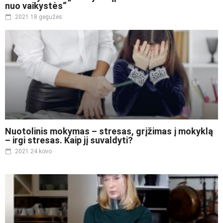
nuo vaikystės“
2021 18 gegužės
Nuotolinis mokymas – stresas, grįžimas į mokyklą
– irgi stresas. Kaip jį suvaldyti?
2021 24 kovo