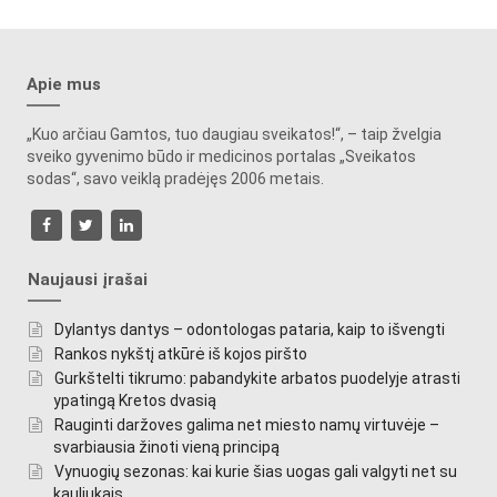
Apie mus
„Kuo arčiau Gamtos, tuo daugiau sveikatos!“, – taip žvelgia
sveiko gyvenimo būdo ir medicinos portalas „Sveikatos
sodas“, savo veiklą pradėjęs 2006 metais.
Naujausi įrašai
Dylantys dantys – odontologas pataria, kaip to išvengti
Rankos nykštį atkūrė iš kojos piršto
Gurkštelti tikrumo: pabandykite arbatos puodelyje atrasti
ypatingą Kretos dvasią
Rauginti daržoves galima net miesto namų virtuvėje –
svarbiausia žinoti vieną principą
Vynuogių sezonas: kai kurie šias uogas gali valgyti net su
kauliukais