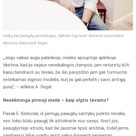
Vaikų bei paauglių psichologas, Mykolo Org nuotr. Romerio universiteto
lektorius Aleksandr Segal
„Jeigu vaikas auga palankioje, meilės apsuptoje aplinkoje,
tikėtina, kad jis nejaus nereikalingos įtampos, jam neturėtų būti
baisu bendrauti su tėvais, be šio pavyzdžio jam gali formuotis
netinkamas elgesio modelis, kurį jis gali perkelti į savo antrąją
pusę“, – aiškina A. Segal.
Nesėkminga pirmoji meilė – kaip elgtis tėvams?
Pasak E. Kislovski, iš pirmųjų paauglių santykių juoktis nevalia,
nes tokiu būdu paauglį tik atitolinsite nuo savęs. Anot jos,
paauglystėje atrodo, kad šie jausmai tęsis amžinai, todėl jiems
pasibaigus labai svarbu leisti vaikui išgyventi neigiamas