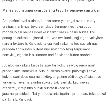
paauglio romantiškiems jausmams ar net jiems pasibaigus.
Meilės supratimui svarbūs
šilti tėvų tarpusavio santykiai
Abu pašnekovai sutinka, kad vaikams ypatingai svarbu matyti
gražius ir artimus tėvų santykius šeimoje, nes tokiu būdu
modeliuojasi meilės išraiška ir tam tikras elgesio būdas. Dvi
paaugles dukras auginanti Lietuvos sveikuolių sąjungos valdybos
narė ir lektorė E. Kislovski teigia, kad vaikų meilės supratimas
pradeda formuotis būtent nuo matomo tėvų tarpusavio
santykių, elgesio ir skiriamos meilės vienas kitam modelio.
„Svarbu su vaikais kalbėtis apie tai, kokių savybių reikia norit
pradėti kurti santykius. Suaugusiems svarbu pažvelgti į save,
kokius santykius esame sukūrę, ar galime būti pavyzdžiais savo
vaikams. Tėvams svarbu sukurti tokį santykį, kad vaikas
atsivertų, kitaip bus sunku suprasti kada šie
jausmai prasideda. Tai yra nuolatinis tęstinis procesas, tokie pokalbi
patikina E. Kislovski.