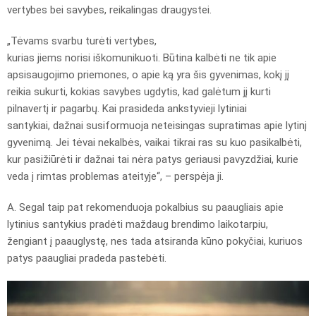
vertybes bei savybes, reikalingas draugystei.
„Tėvams svarbu turėti vertybes,
kurias jiems norisi iškomunikuoti. Būtina kalbėti ne tik apie
apsisaugojimo priemones, o apie ką yra šis gyvenimas, kokį jį
reikia sukurti, kokias savybes ugdytis, kad galėtum jį kurti
pilnavertį ir pagarbų. Kai prasideda ankstyvieji lytiniai
santykiai, dažnai susiformuoja neteisingas supratimas apie lytinį
gyvenimą. Jei tėvai nekalbės, vaikai tikrai ras su kuo pasikalbėti,
kur pasižiūrėti ir dažnai tai nėra patys geriausi pavyzdžiai, kurie
veda į rimtas problemas ateityje“, – perspėja ji.
A. Segal taip pat rekomenduoja pokalbius su paaugliais apie
lytinius santykius pradėti maždaug brendimo laikotarpiu,
žengiant į paauglystę, nes tada atsiranda kūno pokyčiai, kuriuos
patys paaugliai pradeda pastebėti.