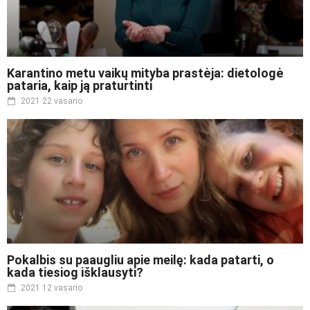
Karantino metu vaikų mityba prastėja: dietologė
pataria, kaip ją praturtinti
2021 22 vasario
Pokalbis su paaugliu apie meilę: kada patarti, o
kada tiesiog išklausyti?
2021 12 vasario